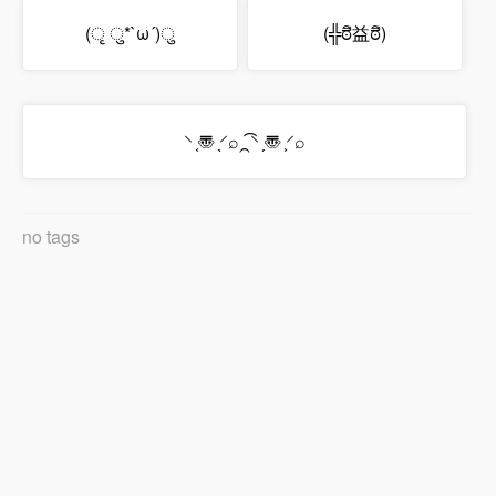
(ृ ु*`ω´)ु
(╬ಠิ益ಠิ)
⸌ ͔〠 ̖⸍⌕⁔͡⸌ ̗〠 ͕⸍⌕
no tags