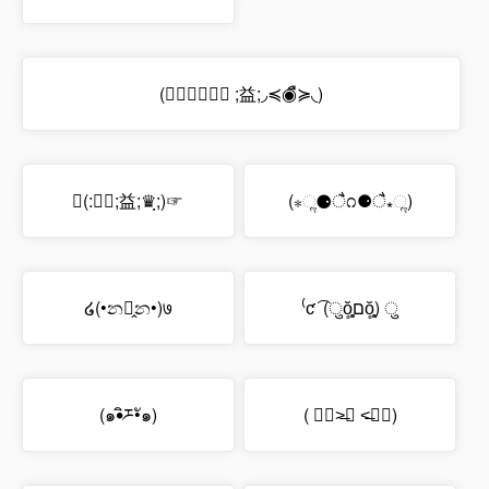
(◞≼◉ื≽◟ ;益;◞≼◉ื≽◟)
☜(:♛ฺ;益;♛ฺ;)☞
(⁎ૢ⚈ै೧⚈ै⁎ૢ)
໒(•න꒶̭න•)७
⁽ƈ ͡ (ुŏ̥̥̥̥םŏ̥̥̥̥) ु
(๑•ิཬ•ั๑)
( ๑॔˃̶◡ ˂̶๑॓)