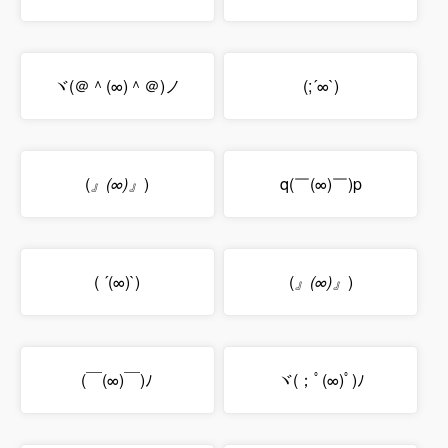
ヾ(＠＾(∞)＾＠)ノ
(;´∞`)
(
』(∞)』
)
q(￣(∞)￣)p
( ´(∞)`)
(
』(∞)』
)
(￣(∞)￣)ﾉ
ヾ(；ﾟ(∞)ﾟ)ﾉ