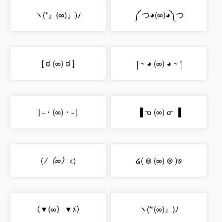
ヽ(*』(∞)』)ﾉ
༼ つ◕(∞)◕༽つ
[ ಠ (∞) ಠ ]
། ~ ◕ (∞) ◕ ~ །
| ˵ ･ (∞) ･ ˵ |
▐ ᓀ (∞) ᓂ ▐
(
ﾉ（∞）<
)
໒( ⊚ (∞) ⊚ )७
（▼(∞）▼ﾒ）
ヽ(*'(∞)』)ﾉ