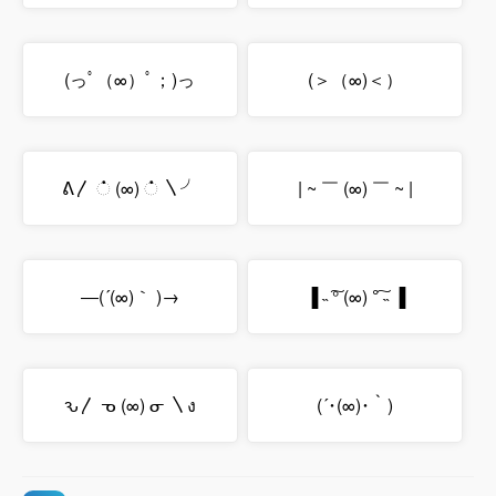
(っﾟ（∞）ﾟ；)っ
(＞（∞)＜）
ᕕ〳 ் (∞) ் 〵╯
| ~ ￣ (∞) ￣ ~ |
―(´(∞)｀ )→
▐ ˵ ͠° (∞) °͠ ˵ ▐
ԅ〳 ᓀ (∞) ᓂ 〵ง
(´･(∞)･｀)