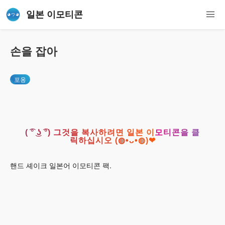
일본 이모티콘
손을 잡아
포옹
( ͡° ͜ʖ ͡°) 그것을 복사하려면 일본 이모티콘을 클
릭하십시오 (◍•ᴗ•◍)❤
핸드 셰이크 일본어 이모티콘 팩.