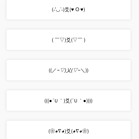
(˶′◡‵˶)爻(♥ O ♥)
( ￣▽)爻(▽￣ )
((／
~▽)乂(▽~
＼))
(((●´Ｕ｀)爻(´Ｕ｀●))))
(❀◕∇◕)爻(◕∇◕❀)