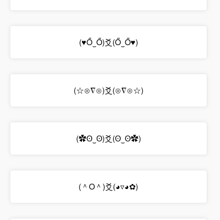
(♥Ő‿Ő)爻(Ő‿Ő♥)
(☆⊙∇⊙)爻(⊙∇⊙☆)
(✿ʘ‿ʘ)爻(ʘ‿ʘ✿)
(＾O＾)爻(◕▿◕✿)