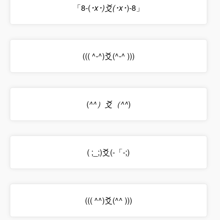
「8-(
･x･)爻(･x･
)-8」
((( ^-^)爻(^-^ )))
(
^^）爻（^^
)
( ;_;)爻(-「-;)
((( ^^)爻(^^ )))