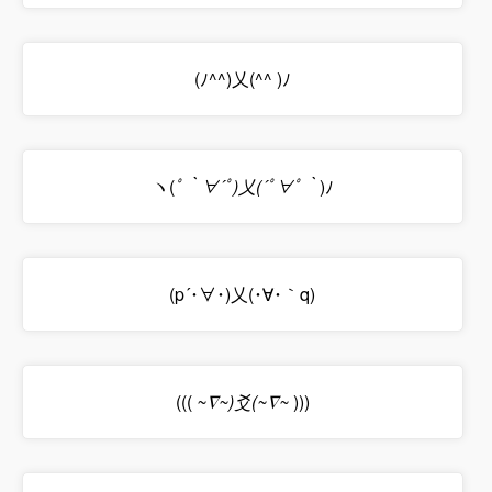
(ﾉ^^)乂(^^ )ﾉ
ヽ(
ﾟ｀∀´ﾟ)乂(´ﾟ∀ﾟ｀
)ﾉ
(p´･∀･)乂(･∀･｀q)
(((
~∇~)爻(~∇~
)))