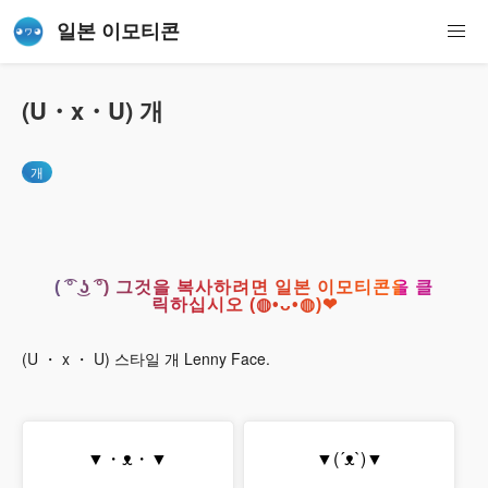
일본 이모티콘
(U・x・U) 개
개
( ͡° ͜ʖ ͡°) 그것을 복사하려면 일본 이모티콘을 클
릭하십시오 (◍•ᴗ•◍)❤
(U ・ x ・ U) 스타일 개 Lenny Face.
▼・ᴥ・▼
▼(´ᴥ`)▼