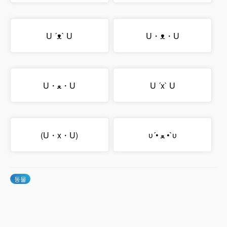
U ´ᴥ` U
U・ᴥ・U
U・ﻌ・U
U ´x` U
(U・x・U)
υ´• ﻌ •`υ
동물