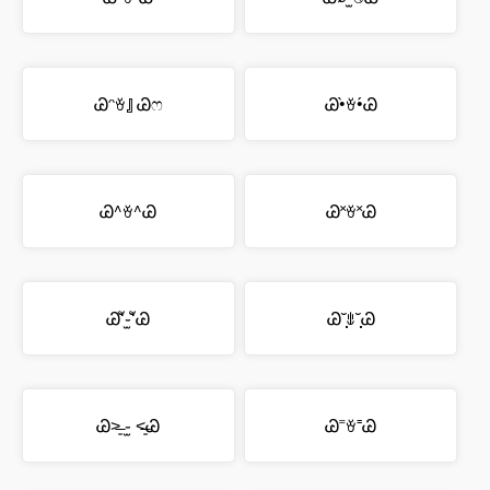
Ꮚᵔꈊ』Ꮚෆ
Ꮚ•̀ꈊ•́Ꮚ
Ꮚ^ꈊ^Ꮚ
Ꮚ˟ꈊ˟Ꮚ
Ꮚʻั֊̫ʻัᏊ
Ꮚ˘̩̩̩ꍓ˘̩̩̩Ꮚ
Ꮚ˃̶͈ ֊̫ ˂̶͈Ꮚ
Ꮚ⁼ꈊ⁼Ꮚ