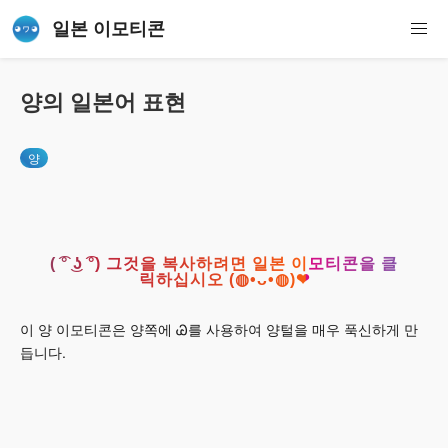
일본 이모티콘
양의 일본어 표현
양
( ͡° ͜ʖ ͡°) 그것을 복사하려면 일본 이모티콘을 클
릭하십시오 (◍•ᴗ•◍)❤
이 양 이모티콘은 양쪽에 Ꮚ를 사용하여 양털을 매우 푹신하게 만
듭니다.