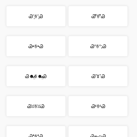
Ꮚ˘̩̩̩ꈊ˘̩̩̩Ꮚ
ᏊʻัꈊʻัᏊ
Ꮚ•ꈊ•Ꮚ
Ꮚ°ꈊ°;Ꮚ
Ꮚ☻̴̶̷̤ꈊ☻̴̶̷̤Ꮚ
Ꮚ˘ꍓ˘Ꮚ
ᏊꈍꈊꈍᏊ
ᏊᵋꈊᵋᏊ
Ꮚ❛ꈊ❛Ꮚ
Ꮚ⌀֊̫⍉Ꮚ