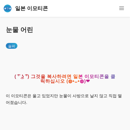
일본 이모티콘
눈물 어린
슬퍼
( ͡° ͜ʖ ͡°) 그것을 복사하려면 일본 이모티콘을 클
릭하십시오 (◍•ᴗ•◍)❤
이 이모티콘은 울고 있었지만 눈물이 사방으로 날지 않고 직접 떨
어졌습니다.