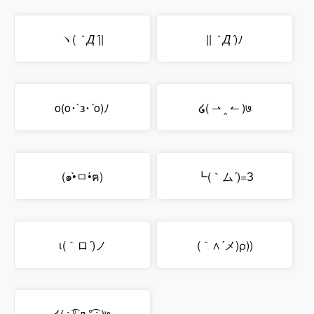
ヽ(
｀Д´
||
||
｀Д´
)ﾉ
o(o･`з･´o)ﾉ
໒( ⇀ ‸ ↼ )७
(๑•̀ㅁ•́ฅ)
┗(｀ム´)=З
ι(｀ロ´)ノ
(｀∧´メ)ρ))
໒( : ͡° д °͡ : )७