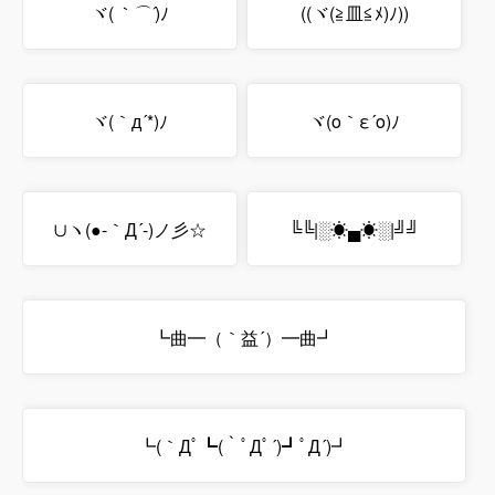
ヾ(
｀⌒´
)ﾉ
((ヾ(≧皿≦ﾒ)ﾉ))
ヾ(｀д´*)ﾉ
ヾ(o｀ε´o)ﾉ
∪ヽ(●-｀Д´-)ノ彡☆
╚╚|░☀▄☀░|╝╝
┗曲━（｀益´）━曲┛
┗(｀Дﾟ┗(｀ﾟДﾟ´)┛ﾟД´)┛