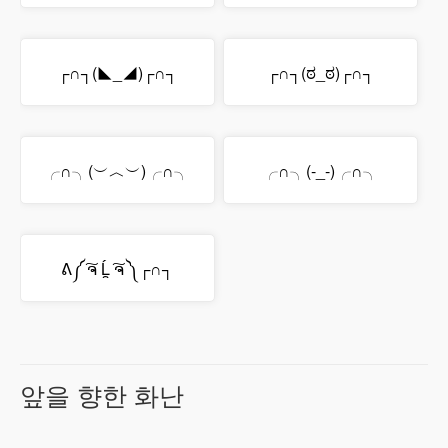
┌∩┐(◣_◢)┌∩┐
┌∩┐(ಠ_ಠ)┌∩┐
╭∩╮(︶︿︶)╭∩╮
╭∩╮(-_-)╭∩╮
ᕕ༼ ͠ຈ Ĺ̯ ͠ຈ ༽┌∩┐
앞을 향한 화난