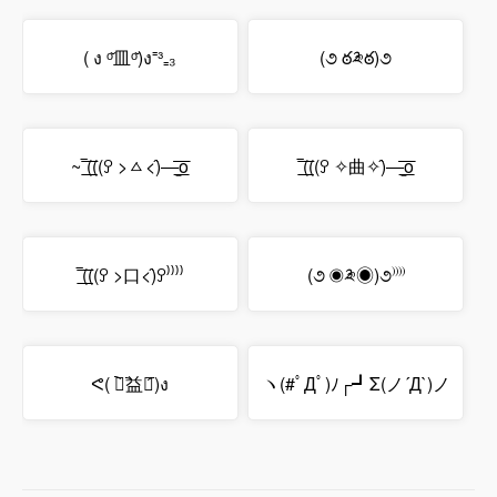
( ง ᵒ̌皿ᵒ̌)ง⁼³₌₃
(૭ ఠ༬ఠ)૭
~‾͟͟͞(((ꎤ >ㅿ<)̂—̳͟͞͞o
‾͟͟͞(((ꎤ ✧曲✧)̂—̳͟͞͞o
‾͟͟͞(((ꎤ >口<)̂ꎤ⁾⁾⁾⁾
(૭ ◉༬◉)૭⁾⁾⁾⁾
ᕙ( ︡』︡益』︠)ง
ヽ(#ﾟДﾟ)ﾉ┌┛Σ(ノ´Д`)ノ