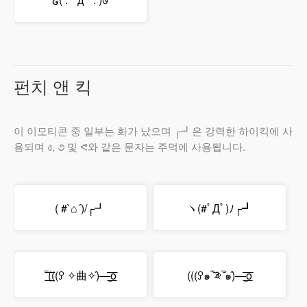
펀치 앤 킥
이 이모티콘 중 일부는 화가 났으며 ┌┛은 강력한 하이킥에 사
용되며 ง, ૭ 및 ᕙ와 같은 문자는 주먹에 사용됩니다.
( #`⌂´)/┌┛
ヽ(#ﾟДﾟ)ﾉ┌┛
‾͟͟͞(((ꎤ ✧曲✧)̂—̳͟͞͞o
(((ꎤ๑‾᷅༬‾᷄๑)̂—̳͟͞͞o