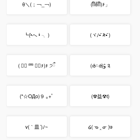
θ＼(；￢_￢)
(ꈨຶꎁꈨຶ)۶」
┗(•̀へ •́ ╮ )
(ヾﾉ•᷅ ༬•᷄ )
( ⓞ⃘ ⺫ ⓞ⃘۶)۶ ੭ྀ
(ര̀⍨ര́)و ̑̑༉
(*☆OДo)９ ｡+ﾟ
(☢益☢t)
v(｀皿´)ﾉ~
໒( ᓀ ‸ ᓂ )७