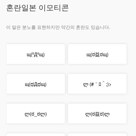
혼란일본 이모티콘
이 말은 분노를 표현하지만 약간의 혼란도 있습니다.
щ(ºДºщ)
щ(ಠ益ಠщ)
щ(ಥДಥщ)
ლ (#｀ﾛ＾;)>
ლ(ಠ_ಠლ)
ლ(ಠ益ಠ)ლ