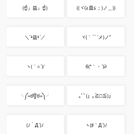
(☝』益』☝)
((ヾ(≧皿≦；)ノ＿))
＼`•̀益•́´／
ヾ(｀⌒´メ)ノ″
ヽ(｀○´)/
б(*｀・´)∂
╰༼=ಠਊಠ=༽╯
｡ﾟﾟ(」｡≧□≦)」
(ﾉ｀Д´)ﾉ
ヽ(♯｀Д´)ﾉ