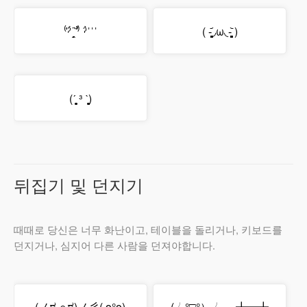
⁽͑
ˀ́˙̭˚̣̣̣̣̀
⁾̉ ˀ̀ˈˈˈ
( -̥̥̥̥̥̥̥̥̥̥̥̥̥̥̥̥̥̥̥̥̥̥̥̥̥᷄◞ω◟-̥̥̥̥̥̥̥̥̥̥̥̥̥̥̥̥̥̥̥̥̥̥̥̥̥᷅ )
(ˊ̥̥̥̥̥ ³ ˋ̥̥̥̥̥)
뒤집기 및 던지기
때때로 당신은 너무 화난이고, 테이블을 돌리거나, 키보드를
던지거나, 심지어 다른 사람을 던져야합니다.
(ノಠ ∩ಠ)ノ彡( o°o)
(╯°□°）╯︵ ┻━┻