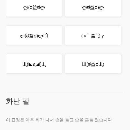
ლ(ಠ益ಠლ
ლಠ益ಠ)ლ
ლ(ಠ益ಠ)ლી
(ｙﾟ 益ﾟ;)ｙ
Щ(◣д◢)Щ
Щ(ಠ益ಠЩ)
화난 팔
이 표정은 매우 화가 나서 손을 들고 손을 흔들 었습니다.