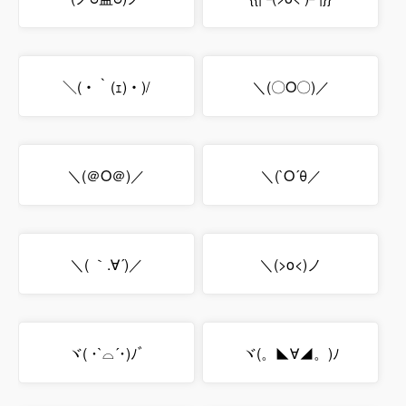
＼(・｀(ｪ)・)/
＼(〇O〇)／
＼(＠O＠)／
＼(`O´θ／
＼( ｀.∀´)／
＼(>o<)ノ
ヾ( ･`⌓´･)ﾉﾞ
ヾ(。◣∀◢。)ﾉ