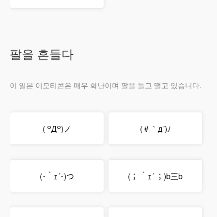
팔을 흔들다
이 일본 이모티콘은 매우 화난이며 팔을 들고 떨고 있습니다.
( ꒪Д꒪)ノ
(＃｀д´)ﾉ
(･｀ｪ´･)つ
(； ｀ｪ´ ；)b三b