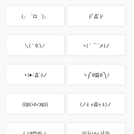
(」゜ロ゜)」
(/ﾟДﾟ)/
＼(｀0´)／
ヽ(｀⌒´メ)ノ
ヽ(●-`Д´-)ノ
ヽ༼ ಠ益ಠ ༽ﾉ
(((p(>o<)q)))
(ノ≧┏Д┓≦)ノ
(ノಠ益ಠ)ノ
{{|└(>o< )┘|}}