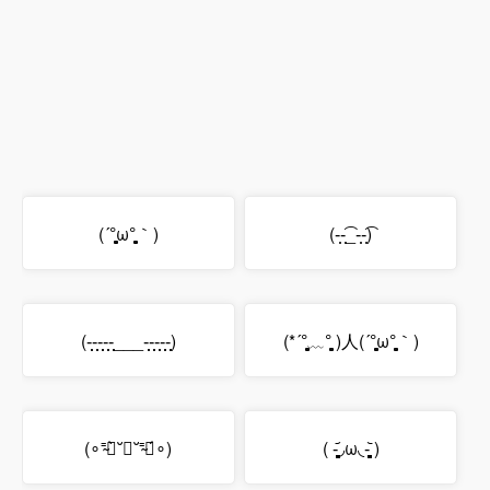
(´°̥̥̥̥̥̥̥̥ω°̥̥̥̥̥̥̥̥｀)
(-̩̩-̩̩͡_-̩̩-̩̩͡)
(-̩̩̩-̩̩̩-̩̩̩-̩̩̩-̩̩̩___-̩̩̩-̩̩̩-̩̩̩-̩̩̩-̩̩̩)
(*´°̥̥̥̥̥̥̥̥﹏°̥̥̥̥̥̥̥̥ )人(´°̥̥̥̥̥̥̥̥ω°̥̥̥̥̥̥̥̥｀)
(∘⁼̴⃙̀˘︷˘⁼̴⃙́∘)
( -̥̥̥̥̥̥̥̥̥̥̥̥̥̥̥̥̥̥̥̥̥̥̥̥̥᷄◞ω◟-̥̥̥̥̥̥̥̥̥̥̥̥̥̥̥̥̥̥̥̥̥̥̥̥̥᷅ )