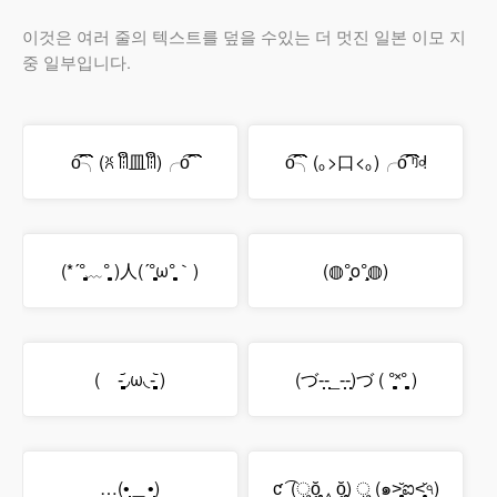
이것은 여러 줄의 텍스트를 덮을 수있는 더 멋진 일본 이모 지
중 일부입니다.
o͡͡͡͡͡͡╮(ꐦ ꈨຶ皿ꈨຶ)╭o͡͡͡͡͡͡
o͡͡͡͡͡͡╮(｡>口<｡)╭o͡͡͡͡͡͡ ᵑ৹!
(*´°̥̥̥̥̥̥̥̥﹏°̥̥̥̥̥̥̥̥ )人(´°̥̥̥̥̥̥̥̥ω°̥̥̥̥̥̥̥̥｀)
(◍°̧̧̧o°̧̧̧◍)
( -̥̥̥̥̥̥̥̥̥̥̥̥̥̥̥̥̥̥̥̥̥̥̥̥̥᷄◞ω◟-̥̥̥̥̥̥̥̥̥̥̥̥̥̥̥̥̥̥̥̥̥̥̥̥̥᷅ )
(づ-̩̩̩-̩̩̩_-̩̩̩-̩̩̩)づ ( °̥̥̥̥̥̥̥̥˟°̥̥̥̥̥̥̥̥ )
…(•̩̩̩̩＿•̩̩̩̩)
ƈ ͡ (ुŏ̥̥̥̥ ‸ ŏ̥̥̥̥) ु (๑˃̥̩̥̥̥̥̆ಐ˂̩̩̥̥̩̥̆৭)