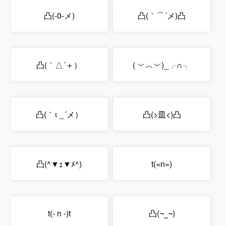
凸(-0-メ)
凸(｀⌒´メ)凸
凸(｀△´＋）
( ︶︿︶)_╭∩╮
凸(｀ι _´メ）
凸(>皿<)凸
凸(^▼ｪ▼ﾒ^)
t(=n=)
t(- n -)t
凸(¬‿¬)