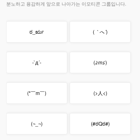
분노하고 용감하게 앞으로 나아가는 이모티콘 그룹입니다.
ಠ_ರೃ
(
｀へ´
)
-`д´-
(
≧m≦
)
(*￣m￣)
(>人<)
(¬_¬)
(#ಠQಠ#)