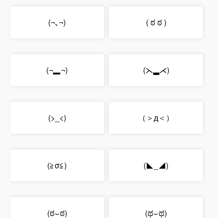
(¬､¬)
( ಠ ಠ )
(¬▂¬)
(⋋▂⋌)
(>_<)
（＞д＜）
(≧σ≦)
(◣_◢)
(ಠ⌣ಠ)
(ಥ⌣ಥ)