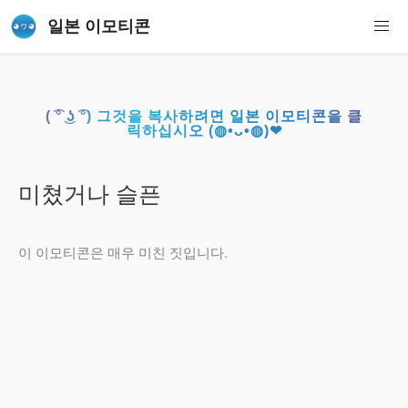
일본 이모티콘
( ͡° ͜ʖ ͡°) 그것을 복사하려면 일본 이모티콘을 클
릭하십시오 (◍•ᴗ•◍)❤
미쳤거나 슬픈
이 이모티콘은 매우 미친 짓입니다.