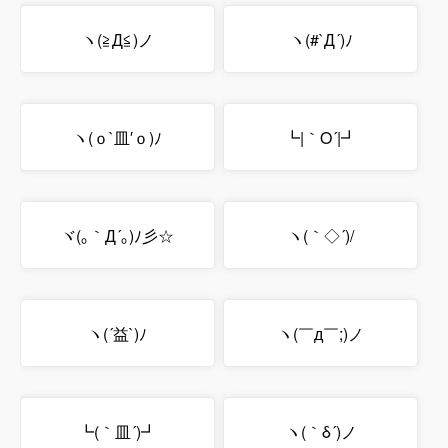
ヽ(≧Д≦)ノ
ヽ(#`Д´)ﾉ
ヽ(ｏ`皿′ｏ)ﾉ
┗|｀O´|┛
ヾ(｡｀Д´｡)ﾉ彡☆
ヽ(｀◇´)/
ヽ(´益`)ﾉ
ヽ(￣д￣;)ノ
┗(｀皿´)┛
ヽ(｀δ´)ノ