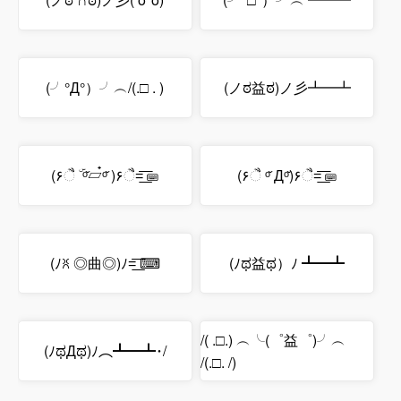
(╯°Д°）╯︵/(.□ . )
(ノಠ益ಠ)ノ彡┻━┻
(۶ૈ ۜ ᵒ̌▱๋ᵒ̌ )۶ૈ=͟͟͞͞ ⌨
(۶ૈ ᵒ̌ Дᵒ̌)۶ૈ=͟͟͞͞ ⌨
(ﾉꐦ ◎曲◎)ﾉ=͟͟͞͞ ⌨
‎(ﾉಥ益ಥ）ﾉ ┻━┻
/( .□.) ︵╰(゜益゜)╯︵
(ﾉಥДಥ)ﾉ︵┻━┻･/
/(.□. /)