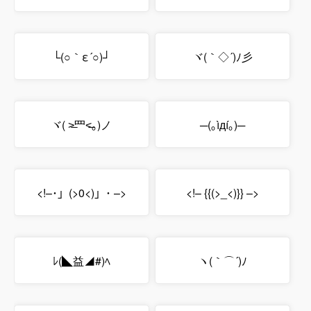
└(○｀ε´○)┘
ヾ(｀◇´)ﾉ彡
ヾ( ˃̶⺫˂̶｡)ノ
─(｡ìдí｡)─
<!–･」(>0<)」･ –>
<!– {{(>_<)}} –>
ﾚ(◣益◢#)ﾍ
ヽ(｀⌒´)ﾉ