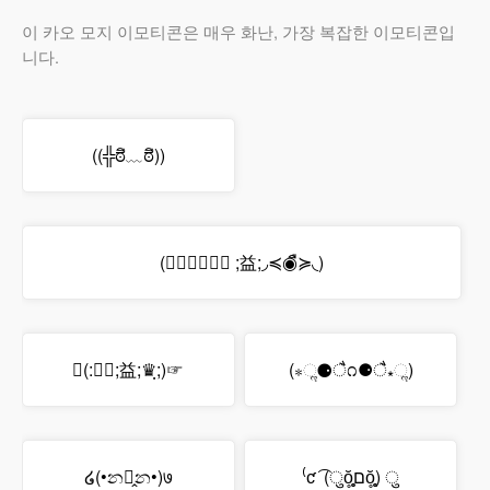
이 카오 모지 이모티콘은 매우 화난, 가장 복잡한 이모티콘입
니다.
((╬ಠิ﹏ಠิ))
(◞≼◉ื≽◟ ;益;◞≼◉ื≽◟)
☜(:♛ฺ;益;♛ฺ;)☞
(⁎ૢ⚈ै೧⚈ै⁎ૢ)
໒(•න꒶̭න•)७
⁽ƈ ͡ (ुŏ̥̥̥̥םŏ̥̥̥̥) ु