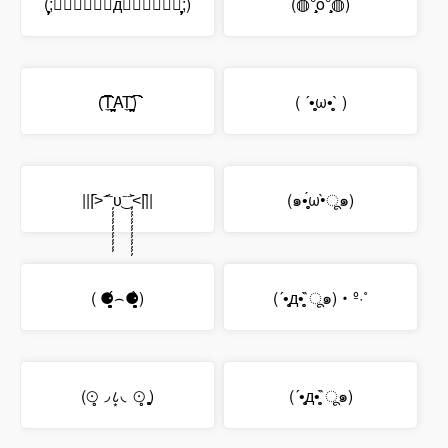
(;̦̦̦̦̦̦̦̦ↂ⃝⃓⃙⃚⃘дↂ⃝⃓⃙⃚⃘;̦̦̦̦̦̦̦̦)
(◍°̧̧̧o°̧̧̧◍)
(͡͡͡͡T̼̼̼̼̼̼̼̼̼̼̼̼̼̼̼̼̤̤̤̤̤AT̼̼̼̼̼̼̼̼̼̼̼̼̼̼̼̤̤̤̤̤̤͡͡͡͡͡)
( ´•̥̥̥ω•̥̥̥` )
|||᷇᷇˃⁻᷄⁻̦̦̦̦̦̦̦̦̦̦̦̦̦υ͜⁻⁻̦̦̦̦̦̦̦̦̦̦̦̦̦̦᷅˂|᷆᷆||
(๑•̥̥̥́ω•̀ू๑)
( ⚈̥̥̥̥̥́⌢⚈̥̥̥̥̥̀)
(´•̥̥̥д•̥̥̥`̀ू๑)‧º·˚
(⊙̥◞८͙◟⊙̥ ̥̥̥̥̥̥)
(´•̥̥̥д•̥̥̥`̀ू๑)