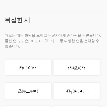
뒤집힌 새
때로는 매우 화난을 느끼고 누군가에게 손가락을 주면됩니다.
들린 손, ┌┐ 손, 쇼 ╮ (╯ ▽ ╰) ╭ 등 다양한 손을 선택할 수
있습니다.
凸(｀0´)凸
凸ಠ益ಠ)凸
凸(⊙▂⊙✖ )
┌П┐(►˛◄』!)