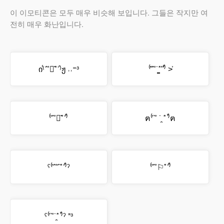
이 이모티콘은 모두 매우 비슷해 보입니다. 그들은 작지만 여
전히 매우 화난입니다.
ი⁽͑˙˚̀༡̇˚́˙⁾̉ჟ ˒˒⁼³
⁽͑ʺ˚̀˙̪̺˚́ʺ⁾̉ ˃͐
⁽͑˙˚̀བ̇˚́˙⁾̉
ฅ⁽͑ ˚̀ ˙̭ ˚́ ⁾̉ฅ
ˁ⁽͑˙˚̀ˆ̇˚́˙⁾̉ˀ
⁽͑˙˚̀⚐˚́˙⁾̉
ˁ⁽͑ ˚̀˙̭˚́ ⁾̉ˀ ⁼³