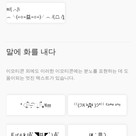
≡/( .-.)\
︵╰(«○»益«○»)╯︵ /(.□. /)̨
말에 화를 내다
이모티콘 외에도 이러한 이모티콘에는 분노를 표현하는 데 도
움이되는 멋진 텍스트가 있습니다.
* ूི-̭͡- ૂ ྀ⁎ꂚᴉᴉᴉ
⁽⁽(੭ꐦ •̀Д•́ )੭*⁾⁾ ᑦᵒᔿᵉ ᵒᐢᵎᵎ
Ƒ ư ɕ ƙ (╬ﾟ◥益◤ﾟ) ╬ﾟ
(#｀皿´)