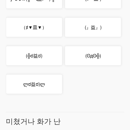
（♯▼皿▼）
(』益』)
(╬ಠ益ಠ)
(ʘдʘ╬)
ლಠ益ಠ)ლ
미쳤거나 화가 난