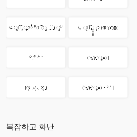
ৎ⁎́ ॄཻ͡⁎̀ूॽ྆྆ ⁽⁽ƈ ͡ (ु ˲̥̥̥́ ˱̥̥̥̀) ु⁾⁾
ৎ｡ ॄཻ͡⁎̥̥̥̥̥̥ૂॽ (◍°̧̧̧o°̧̧̧◍)
⁽͑
ˀ́˙̭˚̣̣̣̣̀
⁾̉ ˀ̀ˈˈˈ
(´•̥̥̥д•̥̥̥`̀ू๑) |
(⊙̥◞८͙◟⊙̥ ̥̥̥̥̥̥)
(´•̥̥̥д•̥̥̥`̀ू๑)‧º·˚ |
복잡하고 화난