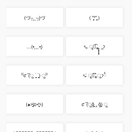
(づ-̩̩̩-̩̩̩_-̩̩̩-̩̩̩)づ
( °̥̥̥̥̥̥̥̥˟°̥̥̥̥̥̥̥̥ )
…(•̩̩̩̩＿•̩̩̩̩)
ৎ｡ ॄཻ͡⁎̥̥̥̥̥̥ૂॽ
⁽⁽ƈ ͡ (ु ˲̥̥̥́ ˱̥̥̥̀) ु⁾⁾
ৎ⁎́ ॄཻ͡⁎̀ूॽ྆྆
(๑˃̥̩̥̥̥̥̆ಐ˂̩̩̥̥̩̥̆৭)
ƈ ͡ (ुŏ̥̥̥̥ ‸ ŏ̥̥̥̥) ु