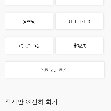
(๑•ิཬ•ั๑)
( ๑॔˃̶◡ ˂̶๑॓)
(ृ ु*`ω´)ु
(╬ಠิ益ಠิ)
⸌ ͔〠 ̖⸍⌕⁔͡⸌ ̗〠 ͕⸍⌕
작지만 여전히 화가