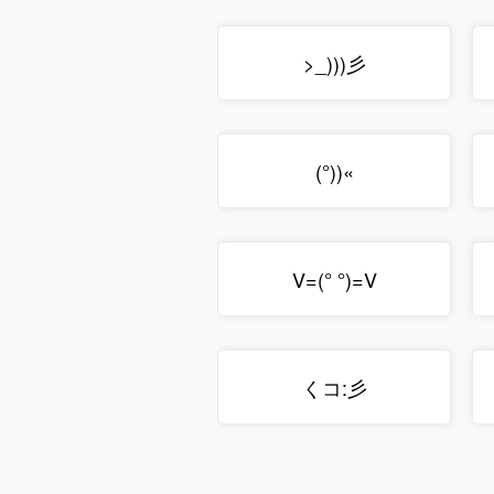
>_)))彡
(°))«
V=(° °)=V
くコ:彡