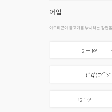
어업
이모티콘이 물고기를 낚시하는 장면을 
(;`ー´)o/￣￣￣~
( ﾟДﾟ)⊃⌒>
!(;｀-)/￣￣￣￣￣