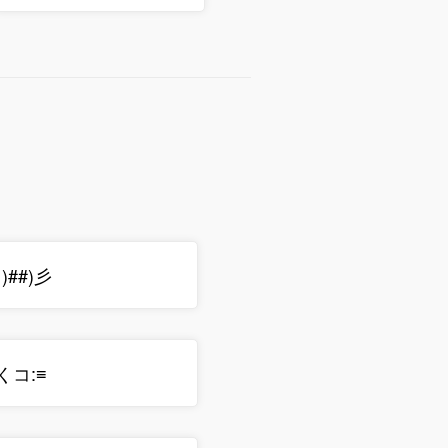
ﾟ)##)彡
̑❤️くコ:≡