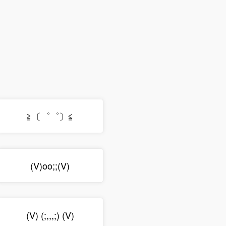
≧〔゜゜〕≦
(V)oo;;(V)
(V) (;,,,;) (V)