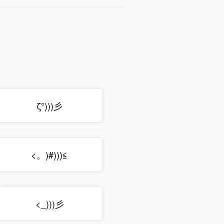
ζ°)))彡
<。)#)))≦
<_)))彡