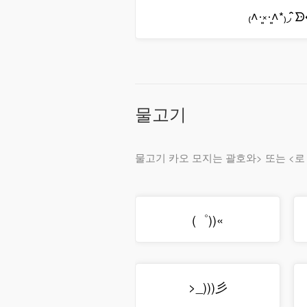
₍˄·͈༝·͈˄*₎◞ ̑
물고기
물고기 카오 모지는 괄호와> 또는 <로
(゜))«
>_)))彡