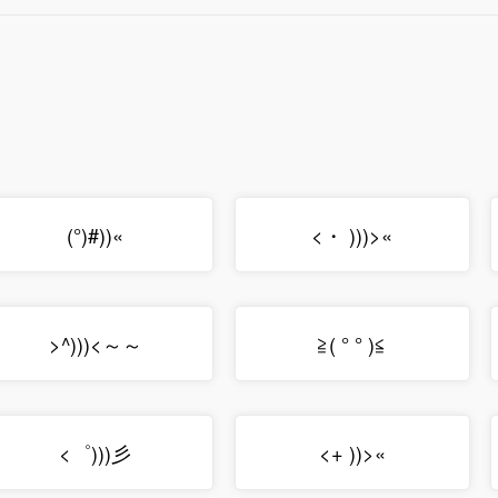
(°)#))«
<・ )))>«
>^)))<～～
≧( ° ° )≦
<゜)))彡
<+ ))>«