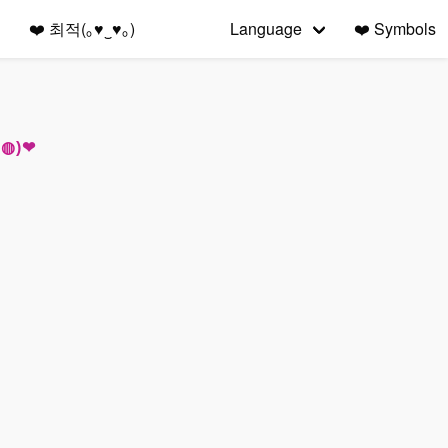
❤️
최적(｡♥‿♥｡)
Language
❤️
Symbols
•◍)❤