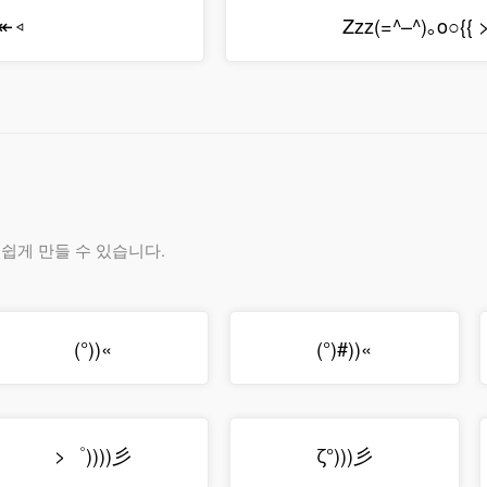
̑ᗦ↞◃
Zzz(=^–^)｡o○{{ 
 쉽게 만들 수 있습니다.
(°))«
(°)#))«
>゜))))彡
ζ°)))彡