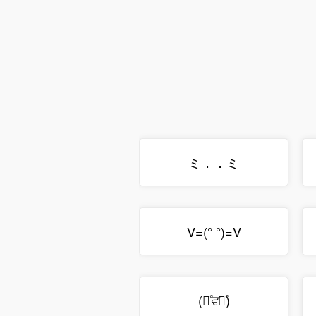
ミ．．ミ
V=(° °)=V
(
)
ꄱͦਵꄱͦ