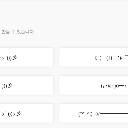
만들 수 있습니다.
>°)))彡
ε-(￣(ｴ)￣*)/ 
゜)))彡
(｡･ω･)o
>ﾟ)))>彡
(*^_^;)_o/━━━━━━