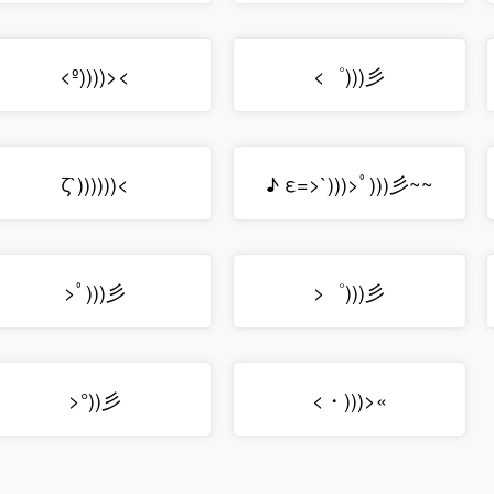
<º))))><
<゜)))彡
ζ`))))))<
♪ ε=>`)))>ﾟ)))彡~~
>ﾟ)))彡
>゜)))彡
>°))彡
<・)))>«