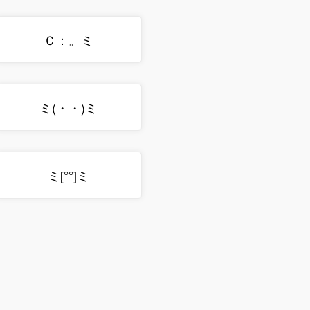
Ｃ：。ミ
ミ(・・)ミ
ミ[°°]ミ