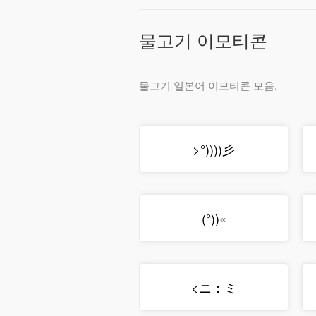
물고기 이모티콘
물고기 일본어 이모티콘 모음.
>°))))彡
(°))«
<ニ：ミ