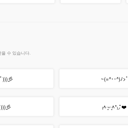
을 수 있습니다.
ﾟ)))彡
~(=^･･^)ﾉ>
ﾟ)))彡
₍˄·͈༝·͈˄*₎◞ ̑