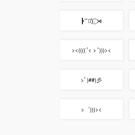
┣⠉❥᷁)͜͡˒ ⋊
><((((
)))><
ﾟ< >ﾟ
>ﾟ)##)彡
>゜)))><