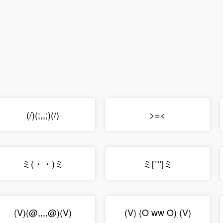
(/)(;,,;)(/)
>=<
ミ(・・)ミ
ミ[°°]ミ
(V)(@,,,,@)(V)
(V) (O ww O) (V)