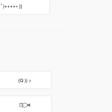
>ﾟ)++++« }}
(Q )) >
❥᷁)͜͡˒ ⋊