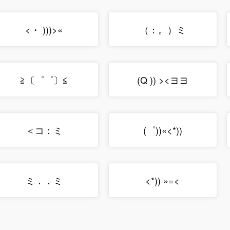
<・ )))>«
（：。）ミ
≧〔゜゜〕≦
(Q )) ><ヨヨ
＜コ：ミ
(゜))«<*))
ミ．．ミ
<*)) »=<