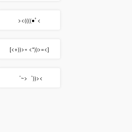
><((((●ﾟ<
[<+))>« <*))>=<]
゜~>゜))><