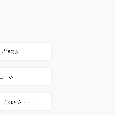
⌒>ﾟ)##)彡
━<コ：彡
>ﾟ)))≫彡 ~ ~ ~