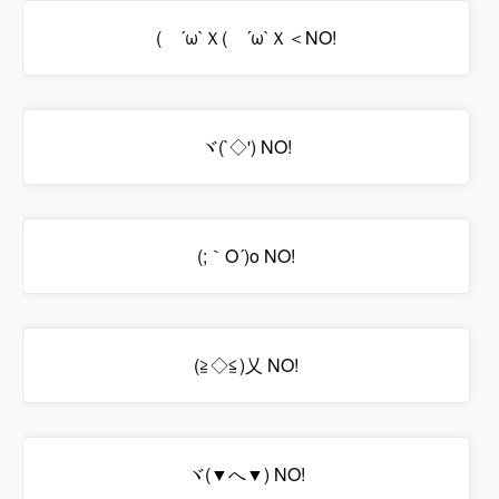
( ´ω`Ｘ( ´ω`Ｘ＜NO!
ヾ(`◇') NO!
(;｀O´)o NO!
(≧◇≦)乂 NO!
ヾ(▼へ▼) NO!