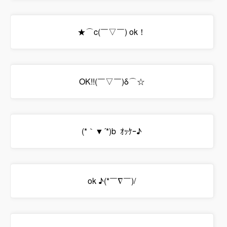
★⌒c(￣▽￣) ok！
OK!!(￣▽￣)δ⌒☆
(*｀▼´*)b ｵｯｹｰ♪
ok ♪(*￣∇￣)/