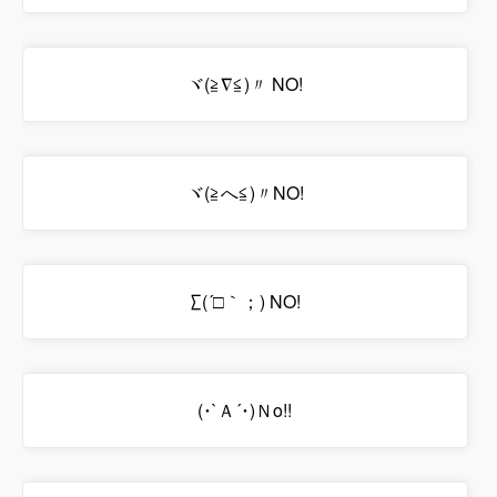
ヾ(≧∇≦)〃 NO!
ヾ(≧へ≦)〃NO!
∑(´□｀；) NO!
(･`Ａ´･)Ｎo!!