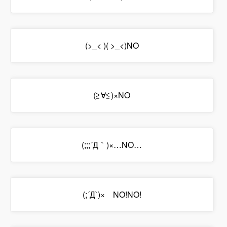
(>_< )( >_<)NO
(≧∀≦)×NO
(;;;´Д｀)×…NO…
(;´Д`)× NO!NO!