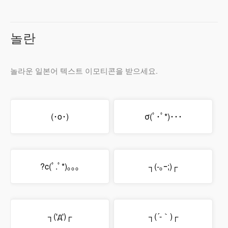
놀란
놀라운 일본어 텍스트 이모티콘을 받으세요.
(･o･)
σ(ﾟ･ﾟ*)･･･
?c(ﾟ.ﾟ*)｡｡｡
┐(-｡ｰ;)┌
┐('д')┌
┐(´-｀)┌