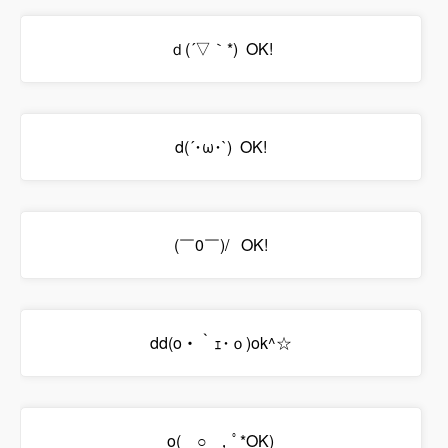
ｄ(´▽｀*) OK!
d(´･ω･`) OK!
(￣0￣)/ OK!
dd(o・｀ｪ･ｏ)ok^☆
o(ゝ○_，ﾟ*OK)