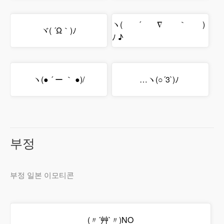
ヽ( ´ ∇ ｀ )
ヾ( ´Ω｀)ﾉ
ﾉ ♪
ヽ(● ´ ー ｀ ●)/
…ヽ(○´3`)ﾉ
부정
부정 일본 이모티콘
(〃´艸`〃)NO