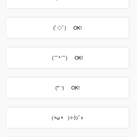
(ﾟ◇ﾟ)ゞ OK!
(￣^￣)ゞ OK!
(*’ ‘)ゝ OK!
( •̀ω •́ゞ)✧ﾗｼﾞｬ