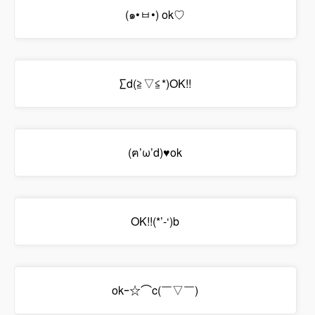
(๑•ㅂ•) ok♡
∑d(≧▽≦*)OK!!
(ฅ’ω’d)♥ok
OK!!(*’-‘)b
okｰ☆⌒c(￣▽￣)