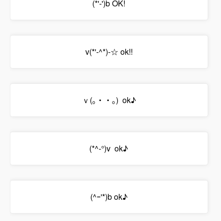
(*'-')b OK!
v(*'-^*)-☆ ok!!
ｖ(｡・・｡) ok♪
(*^-°)v ok♪
(^ｰ'*)b ok♪