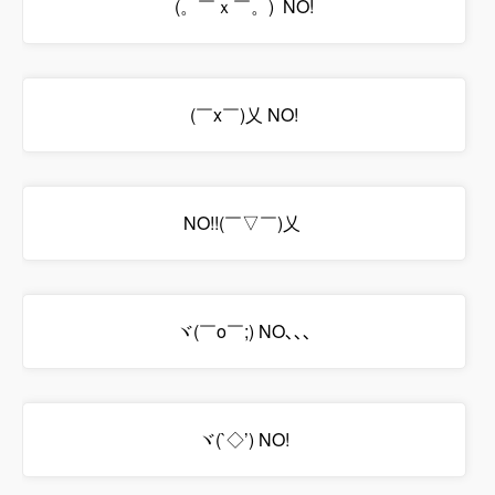
(。￣ｘ￣。) NO!
(￣x￣)乂 NO!
NO!!(￣▽￣)乂
ヾ(￣o￣;) NO､､､
ヾ(`◇’) NO!