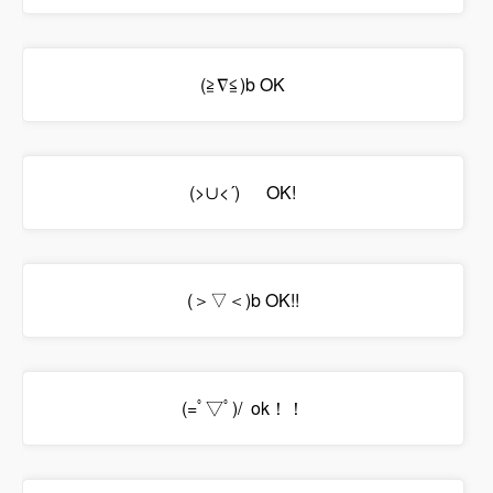
(≧∇≦)b OK
(>∪<´)ゞ OK!
(＞▽＜)b OK!!
(=ﾟ▽ﾟ)/ ok！！