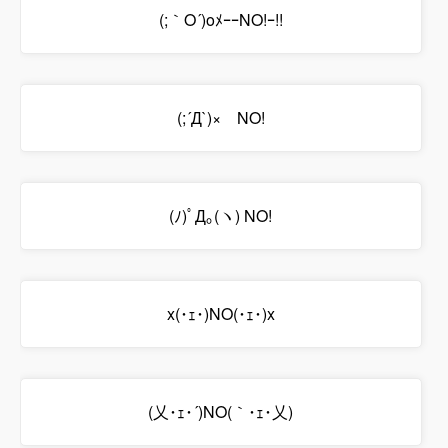
(;｀O´)oﾒｰｰNO!ｰ!!
(;´Д`)× NO!
(ﾉ)ﾟД｡(ヽ) NO!
x(･ｪ･)NO(･ｪ･)x
(乂･ｪ･´)NO(｀･ｪ･乂)