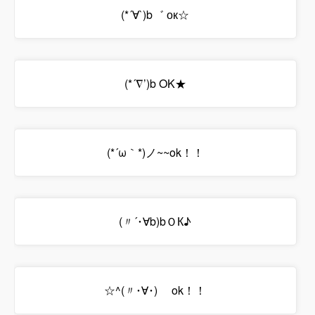
(*´∀`)b゛ ок☆
(*´∇’)b OK★
(*´ω｀*)ノ~~ok！！
(〃´･∀b)bＯК♪
☆^(〃･∀･)ゞ ok！！