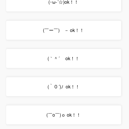
(･ω-´☆)ok！！
(￣ー￣)ゞ－ ok！！
(｀＾´ゝ ok！！
(｀０´)ﾉ ok！！
(￣o￣)ｏ ok！！