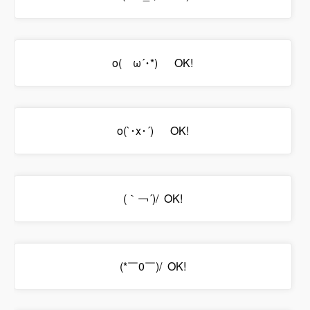
o(ゝω´･*)ゞ OK!
o(`･x･´)ゞ OK!
(｀￢´)/ OK!
(*￣0￣)/ OK!