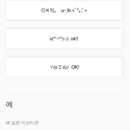
◎Ｋ!!(｡ゝω･)b.+ﾟ*｡:ﾟ+
v(*’-^*)-☆ ok!!
ヾ(o´ｴ`o)ﾉ OK!
예
예 일본 이모티콘