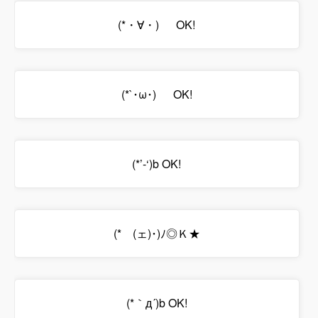
(*・∀・)ゞ OK!
(*`･ω･)ゞ OK!
(*’-‘)b OK!
(*ゝ(ェ)･)ﾉ◎Ｋ★
(*｀д´)b OK!