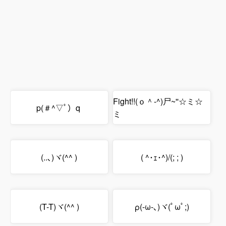
Fight!!(ｏ＾-^)尸~''☆ミ☆
p(＃^▽ﾟ）q
ミ
(..､)ヾ(^^ )
( ^･ｪ･^)/(; ; )
(T-T)ヾ(^^ )
ρ(-ω-､)ヾ(ﾟωﾟ;)