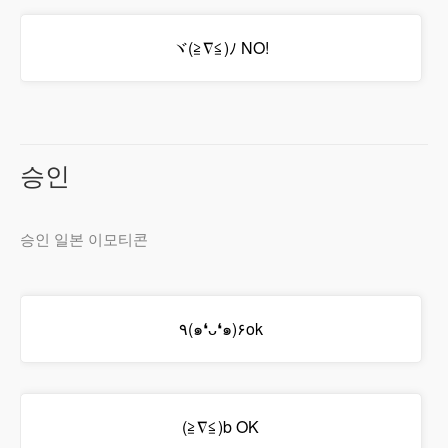
ヾ(≧∇≦)ﾉ NO!
승인
승인 일본 이모티콘
٩(๑❛ᴗ❛๑)۶ok
(≧∇≦)b OK