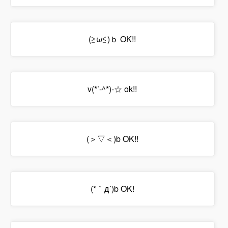
(≧ω≦)ｂ OK!!
v(*’-^*)-☆ ok!!
(＞▽＜)b OK!!
(*｀д´)b OK!