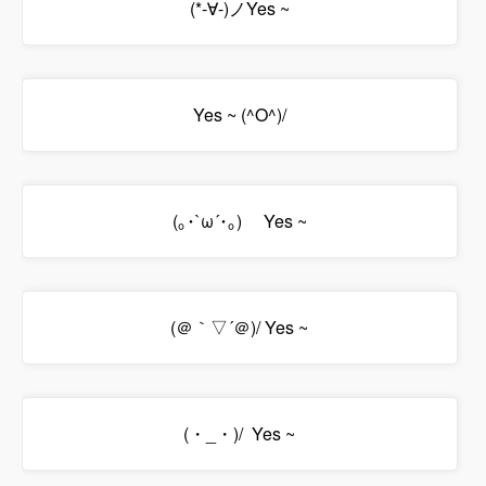
(*-∀-)ノYes ~
Yes ~ (^O^)/
(｡･`ω´･｡)ゞ Yes ~
(＠｀▽´＠)/ Yes ~
(・_・)/ Yes ~