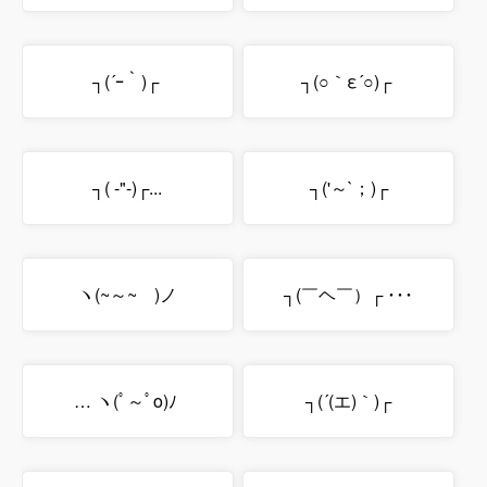
┐(´ｰ｀)┌
┐(○｀ε´○)┌
┐( -"-)┌...
┐('～`；)┌
ヽ(~～~ )ノ
┐(￣ヘ￣）┌ ･･･
… ヽ(ﾟ～ﾟo)ﾉ
┐(´(エ)｀)┌