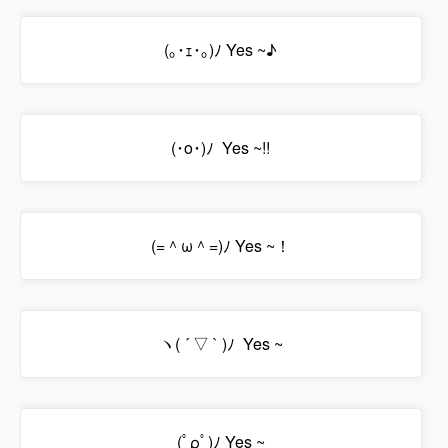
(｡･ｪ･｡)ﾉ Yes ~♪
(･o･)ﾉ Yes ~!!
(=＾ω＾=)ﾉ Yes ~！
ヽ( ´ ▽ ` )ﾉ Yes ~
(ﾟρﾟ)ﾉ Yes ~