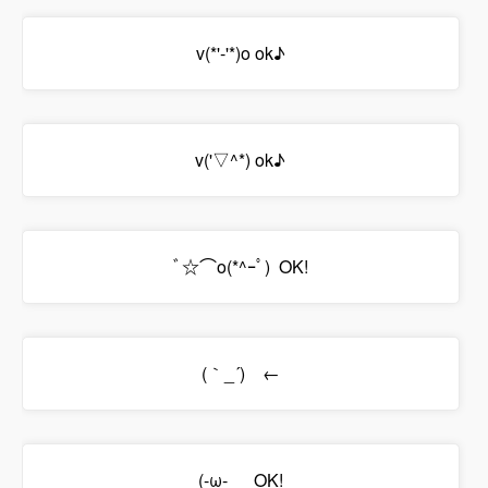
v(*'-'*)o ok♪
v('▽^*) ok♪
ﾞ☆⌒o(*^ｰﾟ) OK!
(｀_´)ゞ←
(-ω-ゞ OK!