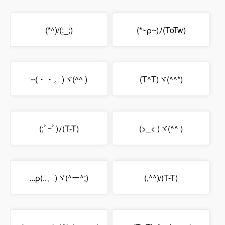
(*^)/(;_;)
(*~ρ~)ﾉ(ToTw)
~(・・。)ヾ(^^ )
(T^T)ヾ(^^*)
(;ﾟｰﾟ)ﾉ(T-T)
(>_< )ヾ(^^ )
...ρ(..、)ヾ(^ー^;)
(,^^)/(T-T)