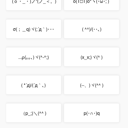
(ｏ・_・)ノ”(ノ_＜。)
o(T□T)o"ヽ(･ω･; )
σ(；＿q)ヾ(;´д｀)･･･
( ^^)/(･･､)
...ρ(｡｡､)ヾ(^-^;)
(x_x;)ヾ(^ )
( *´д)/(´д｀､)
(--、)ヾ(^^ )
（p_;)＼(^^ )
p(･∩･)q