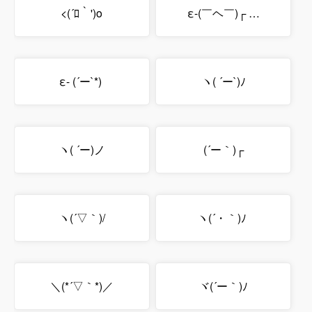
<(´ﾛ｀')o
ε-(￣ヘ￣)┌ …
ε- (´ー`*)
ヽ( ´ー`)ﾉ
ヽ( ´ー)ノ
(´ー｀)┌
ヽ(´▽｀)/
ヽ(´・｀)ﾉ
＼(*´▽｀*)／
ヾ(´ー｀)ﾉ