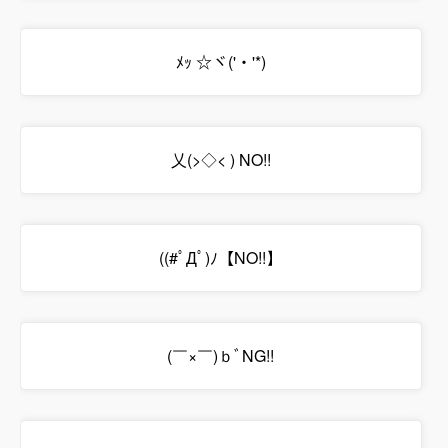
ﾒｯ ☆ヾ('・'*)
乂(>◇< ) NO!!
((#ﾟДﾟ)ﾉ【NO!!】
(￣×￣)ｂﾞNG!!