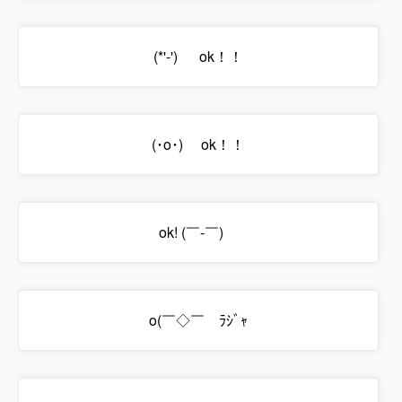
(*'-')ゞ ok！！
(･o･)ゞ ok！！
ok! (￣-￣)ゞ
o(￣◇￣ゞﾗｼﾞｬ