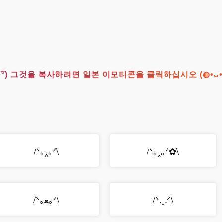
° ͜ʖ ͡°) 그것을 복사하려면 일본 이모티콘을 클릭하십시오 (◍•ᴗ
/ᐠ｡‸｡ᐟ\
/ᐠ｡ꞈ｡ᐟ✿\
/ᐠ｡ﻌ｡ᐟ\
/ᐠ.ꞈ.ᐟ\