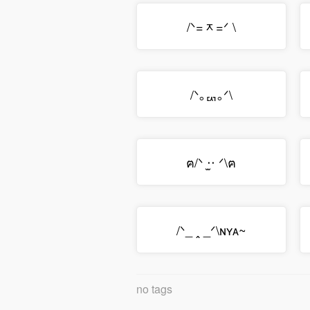
/ᐠ=ᆽ=ᐟ \
/ᐠ｡ퟑ｡ᐟ\
ฅ/ᐠ ‧̫‧ ᐟ\ฅ
/ᐠ_ ꞈ _ᐟ\ɴʏᴀ~
no tags