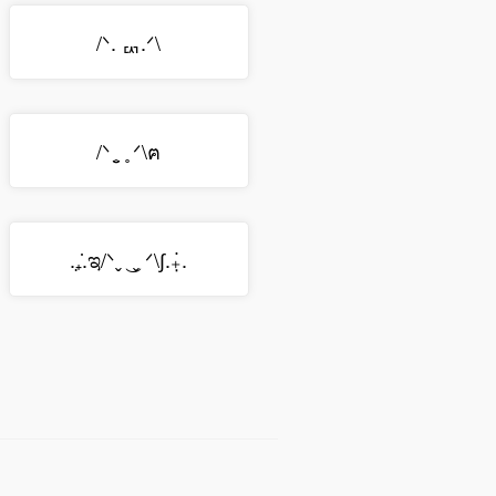
/ᐠ. ퟑ.ᐟ\
/ᐠ ̥ ̮ ̥ ᐟ\ฅ
.₊̣̇.ಇ/ᐠˬ ͜ ˬ ᐟ\∫.₊̣̇.