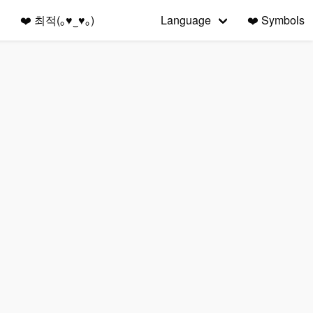
❤️
최적(｡♥‿♥｡)
Language
❤️
Symbols