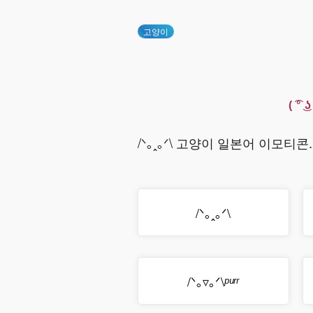
고양이
( ͡
/ᐠ｡ꞈ｡ᐟ\ 고양이 일본어 이모티콘.
/ᐠ｡ꞈ｡ᐟ\
/ᐠ｡▿｡ᐟ\
ᵖᵘʳʳ