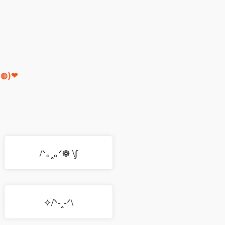
•◍)❤
/ᐠ｡ꞈ｡ᐟ❁ \∫
✧/ᐠ-ꞈ-ᐟ\