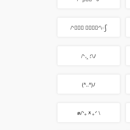
/ᐠّܻܻ ᳕⑅ّܻᐟ\᳡
/ᐠ𝅒 ‸ 𝅒ᐟ\ﾉ
(^..^)ﾉ
ฅ/ᐠ｡ᆽ｡ᐟ \